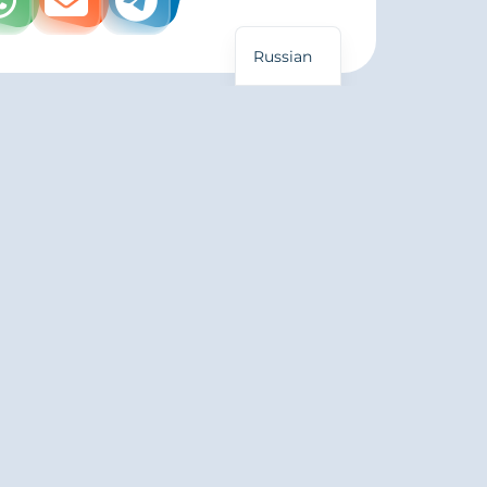
English
Russian
Информация
Связаться
Наш блог
Email: contact
Сотрудничество
WhatsApp: +1(8
Отзывы на Google
Telegram: @liv
Terms and Conditions
Privacy Policy
Refund Policy