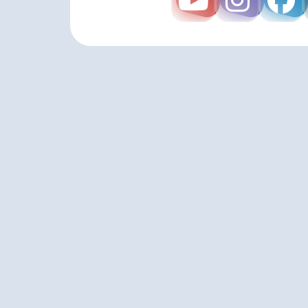
LIVAMI
marriage service
Официальный онлайн-брак в Юте для пар по все