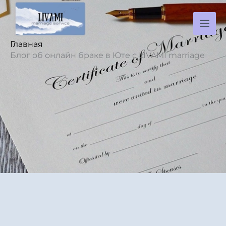
Перейти
к
содержимому
Главная
Блог об онлайн браке в Юте с LIVAMI marriage