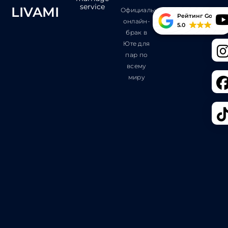
service
LIVAMI
Официальный
Рейтинг Google
онлайн-
5.0
брак в
Юте для
пар по
всему
миру