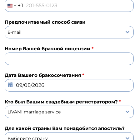
+1
U
N
Предпочитаемый способ связи
I
T
E-mail
E
D
Номер Вашей брачной лицензии
*
S
T
A
T
Дата Вашего бракосочетания
*
E
S
+
Кто был Вашим свадебным регистратором?
*
1
LIVAMI marriage service
Для какой страны Вам понадобится апостиль?
Выберите страну