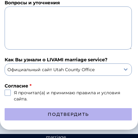
Вопросы и уточнения
I
T
E
D
S
T
A
T
Как Вы узнали о LIVAMI marriage service?
E
S
Официальный сайт Utah County Office
+
1
Согласие
*
Я прочитал(а) и принимаю
правила и условия
сайта.
ПОДТВЕРДИТЬ
marriage