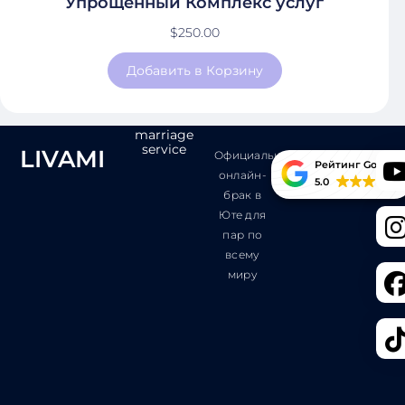
Упрощенный Комплекс услуг
$
250.00
Добавить в Корзину
marriage
service
LIVAMI
Официальный
Рейтинг Google
онлайн-
5.0
брак в
Юте для
пар по
всему
миру